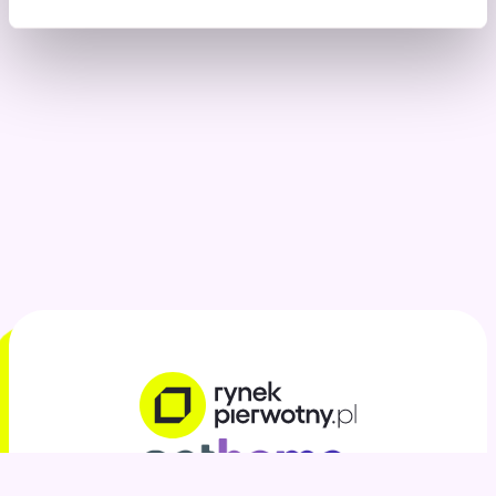
6 ust. 1 lit. f RODO). Zawsze możesz wyrazić sprzeciw.
Wykorzystujemy pliki cookies własne oraz naszych
partnerów.
Szczegółowe informacje o przetwarzaniu Twoich danych
osobowych, w tym o sposobie, w jaki my i nasi partnerzy
używamy plików cookies oraz o przysługujących Ci
prawach znajdziesz w naszej
polityce prywatności
.
Zgodę możesz wycofać w dowolnym momencie
zmieniając ustawienia.