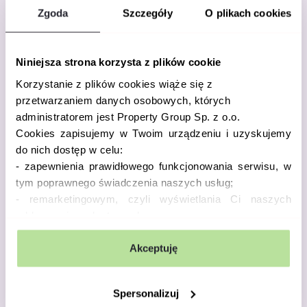
Zgoda
Szczegóły
O plikach cookies
Formularz zgłoszeniowy
Niniejsza strona korzysta z plików cookie
Korzystanie z plików cookies wiąże się z
Przyjmowanie zgłoszeń konkursowych zostało
przetwarzaniem danych osobowych, których
zakończone.
administratorem jest Property Group Sp. z o.o.
Cookies zapisujemy w Twoim urządzeniu i uzyskujemy
do nich dostęp w celu:
WRÓĆ DO PORTALU
- zapewnienia prawidłowego funkcjonowania serwisu, w
tym poprawnego świadczenia naszych usług;
- remarketingowym, czyli wyświetlania Ci naszych
reklam na innych stronach;
- analizy zachowań użytkowników w celu ich lepszego
zrozumienia i optymalizacji serwisu.
Akceptuję
W tych celach przetwarzamy Twoje dane osobowe
zebrane z wykorzystaniem cookies. Robimy to na
Spersonalizuj
podstawie naszego prawnie uzasadnionego interesu (art.